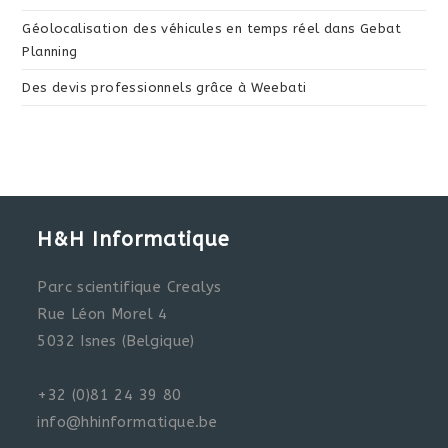
Géolocalisation des véhicules en temps réel dans Gebat
Planning
Des devis professionnels grâce à Weebati
H&H Informatique
Parc scientifique Crealys
Rue Léon Morel 4
5032 Isnes (Belgique)
+32 (0)81 24 39 80
info@hhinformatique.be