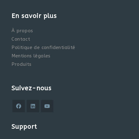
En savoir plus
À propos
Contact
Politique de confidentialité
Mentions légales
Produits
Suivez-nous
S’ouvre
S’ouvre
S’ouvre
dans
dans
dans
Support
un
un
un