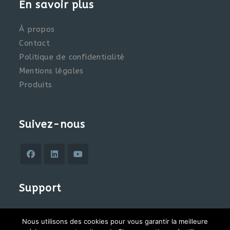
En savoir plus
À propos
Contact
Politique de confidentialité
Mentions légales
Produits
Suivez-nous
S’ouvre
S’ouvre
S’ouvre
dans
dans
dans
Support
un
un
un
nouvel
nouvel
nouvel
Accès client
onglet
onglet
onglet
Nous utilisons des cookies pour vous garantir la meilleure