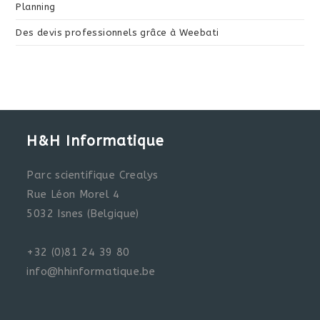
Planning
Des devis professionnels grâce à Weebati
H&H Informatique
Parc scientifique Crealys
Rue Léon Morel 4
5032 Isnes (Belgique)
+32 (0)81 24 39 80
info@hhinformatique.be