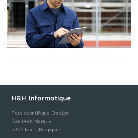
CHANTIERS
SUR
PC,
MOBILE
OU
TABLETTE
AVEC
GEBAT
PLANNING
!
H&H Informatique
Parc scientifique Crealys
Rue Léon Morel 4
5032 Isnes (Belgique)